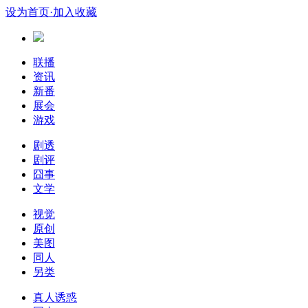
设为首页
·加入收藏
联播
资讯
新番
展会
游戏
剧透
剧评
囧事
文学
视觉
原创
美图
同人
另类
真人诱惑