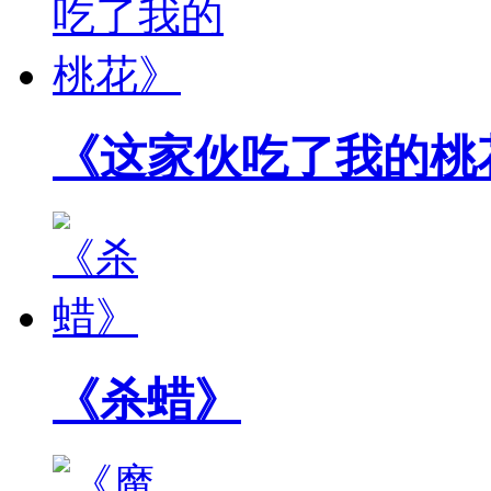
《这家伙吃了我的桃
《杀蜡》