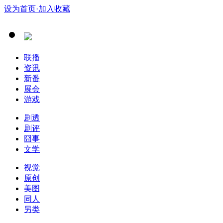
设为首页
·加入收藏
联播
资讯
新番
展会
游戏
剧透
剧评
囧事
文学
视觉
原创
美图
同人
另类