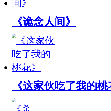
《诡念人间》
《这家伙吃了我的桃