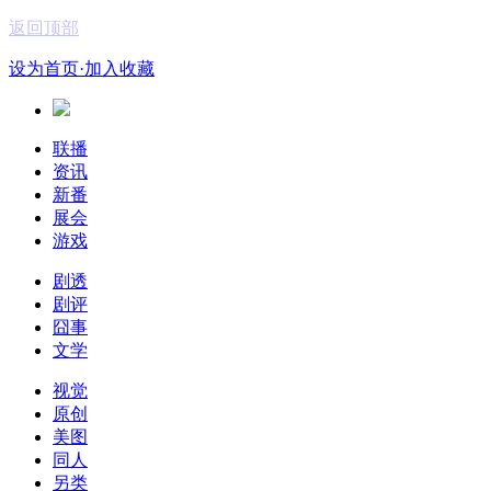
返回顶部
设为首页
·加入收藏
联播
资讯
新番
展会
游戏
剧透
剧评
囧事
文学
视觉
原创
美图
同人
另类