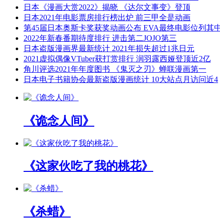
日本《漫画大赏2022》揭晓 《达尔文事变》登顶
日本2021年电影票房排行榜出炉 前三甲全是动画
第45届日本奥斯卡奖获奖动画公布 EVA最终电影位列其
2022年新春番期待度排行 进击第二JOJO第三
日本盗版漫画界最新统计 2021年损失超过1兆日元
2021虚拟偶像VTuber获打赏排行 润羽露西娅登顶近2亿
角川评选2021年年度图书 《鬼灭之刃》蝉联漫画第一
日本电子书籍协会最新盗版漫画统计 10大站点月访问近4
《诡念人间》
《这家伙吃了我的桃花》
《杀蜡》