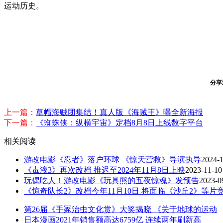
运动历史。
分享
上一篇：
草帽海贼团集结！真人版《海贼王》曝全新海报
下一篇：
《蜘蛛侠：纵横宇宙》定档8月8日上线数字平台
相关阅读
游改电影《忍者》落户环球 《惊天营救》导演执导
2024-
《毒液3》再次改档 推迟至2024年11月8日上映
2023-11-10
玩偶吃人！游改电影《玩具熊的五夜惊魂》发预告
2023-0
《惊奇队长2》改档今年11月10日 将面临《沙丘2》等片
第26届《手冢治虫文化赏》大奖揭晓 《关于地球的运动
日本漫画2021年销售额高达6759亿 连续两年刷新高