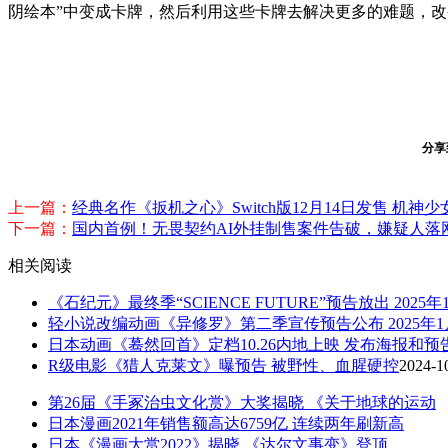
阴绘本”中变成卡牌，然后利用这些卡牌去解决更多的难题，
分享
上一篇：
经典名作《扳机之心》Switch版12月14日发售 机神
下一篇：
国内首例！无畏契约AI外挂制售案件告破，嫌疑人落
相关阅读
《石纪元》最终季“SCIENCE FUTURE”预告放出 2025
轻小说改编动画《异修罗》第二季宣传预告公布 2025年
日本动画《蓦然回首》定档10.26内地上映 发布海报和预
R级电影《猎人克莱文》曝预告 被野性、血腥硬控
2024-1
第26届《手冢治虫文化赏》大奖揭晓 《关于地球的运动
日本漫画2021年销售额高达6759亿 连续两年刷新高
日本《漫画大赏2022》揭晓 《达尔文事变》登顶