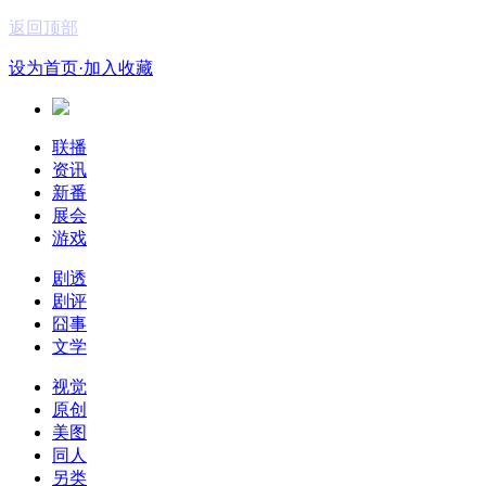
返回顶部
设为首页
·加入收藏
联播
资讯
新番
展会
游戏
剧透
剧评
囧事
文学
视觉
原创
美图
同人
另类