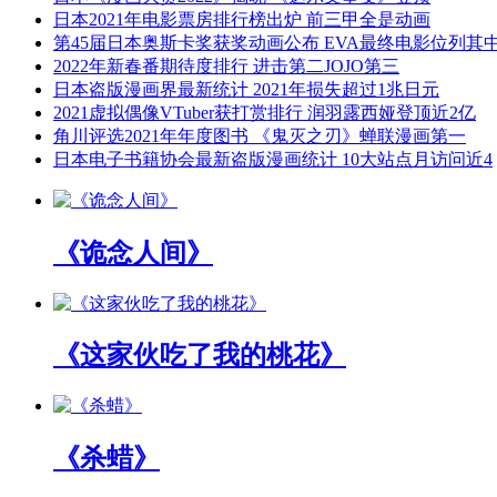
日本2021年电影票房排行榜出炉 前三甲全是动画
第45届日本奥斯卡奖获奖动画公布 EVA最终电影位列其
2022年新春番期待度排行 进击第二JOJO第三
日本盗版漫画界最新统计 2021年损失超过1兆日元
2021虚拟偶像VTuber获打赏排行 润羽露西娅登顶近2亿
角川评选2021年年度图书 《鬼灭之刃》蝉联漫画第一
日本电子书籍协会最新盗版漫画统计 10大站点月访问近4
《诡念人间》
《这家伙吃了我的桃花》
《杀蜡》