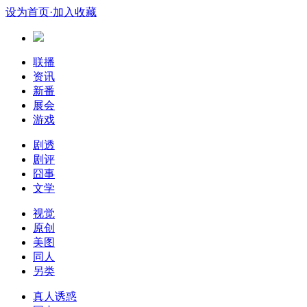
设为首页
·加入收藏
联播
资讯
新番
展会
游戏
剧透
剧评
囧事
文学
视觉
原创
美图
同人
另类
真人诱惑