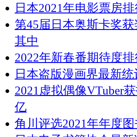
日本2021年电影票房
第45届日本奥斯卡奖获
其中
2022年新春番期待度排
日本盗版漫画界最新统计
2021虚拟偶像VTub
亿
角川评选2021年年度