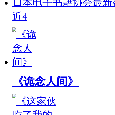
日本电子书籍协会最新盗
近4
《诡念人间》