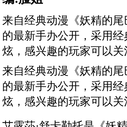
来自经典动漫《妖精的尾
的最新手办公开，采用经
炫，感兴趣的玩家可以关
来自经典动漫《妖精的尾
的最新手办公开，采用经
炫，感兴趣的玩家可以关
艾露莎·舒卡勒托是《妖