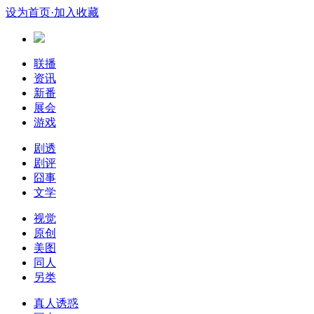
设为首页
·加入收藏
联播
资讯
新番
展会
游戏
剧透
剧评
囧事
文学
视觉
原创
美图
同人
另类
真人诱惑