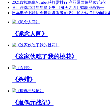
2021虚拟偶像VTuber获打赏排行 润羽露西娅登顶近2亿
角川评选2021年年度图书 《鬼灭之刃》蝉联漫画第一
日本电子书籍协会最新盗版漫画统计 10大站点月访问近4
《诡念人间》
《这家伙吃了我的桃花》
《杀蜡》
《魔偶元战记》