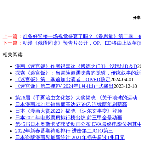
分享
上一篇：
准备好迎接一场视觉盛宴了吗？《眷思量》第二季：
下一篇：
动漫《俄语同桌》预告片公开，OP、ED将由上坂堇
相关阅读
漫画《迷宫饭》作者很喜欢《博德之门3》 没玩过D＆D
2
探索《迷宫饭》：当冒险遭遇味蕾的觉醒，传统叙事的新
《迷宫饭》第二季追加出演者，OP/ED确定
2024-04-01
《迷宫饭》第二弹PV 2024年1月4日正式播出
2023-12-18
第26届《手冢治虫文化赏》大奖揭晓 《关于地球的运动
日本漫画2021年销售额高达6759亿 连续两年刷新高
日本《漫画大赏2022》揭晓 《达尔文事变》登顶
日本2021年电影票房排行榜出炉 前三甲全是动画
第45届日本奥斯卡奖获奖动画公布 EVA最终电影位列其
2022年新春番期待度排行 进击第二JOJO第三
日本盗版漫画界最新统计 2021年损失超过1兆日元