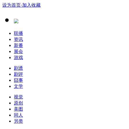
设为首页
·加入收藏
联播
资讯
新番
展会
游戏
剧透
剧评
囧事
文学
视觉
原创
美图
同人
另类