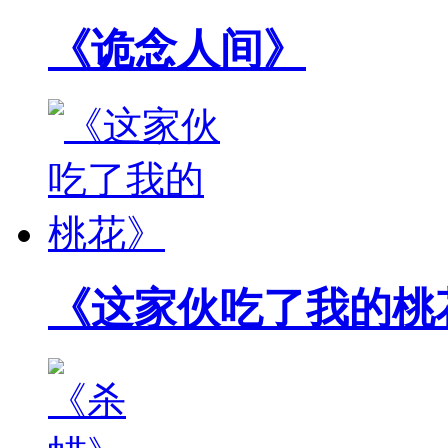
《诡念人间》
《这家伙吃了我的桃