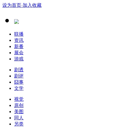
设为首页
·加入收藏
联播
资讯
新番
展会
游戏
剧透
剧评
囧事
文学
视觉
原创
美图
同人
另类