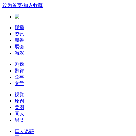
设为首页
·加入收藏
联播
资讯
新番
展会
游戏
剧透
剧评
囧事
文学
视觉
原创
美图
同人
另类
真人诱惑