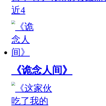
近4
《诡念人间》