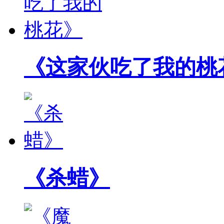
《这家伙吃了我的桃
《杀蜡》