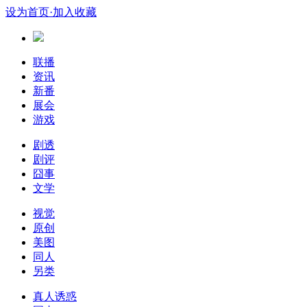
设为首页
·加入收藏
联播
资讯
新番
展会
游戏
剧透
剧评
囧事
文学
视觉
原创
美图
同人
另类
真人诱惑