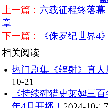
漫域
上一篇：
六载征程终落幕
章
下一篇：
《侏罗纪世界4》
相关阅读
热门剧集《辐射》真人
10-21
《持续狩猎史莱姆三百年
年4月开播！
2024-10-1