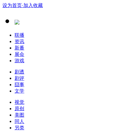
设为首页
·加入收藏
联播
资讯
新番
展会
游戏
剧透
剧评
囧事
文学
视觉
原创
美图
同人
另类