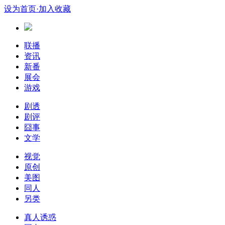
设为首页
·加入收藏
联播
资讯
新番
展会
游戏
剧透
剧评
囧事
文学
视觉
原创
美图
同人
另类
真人诱惑