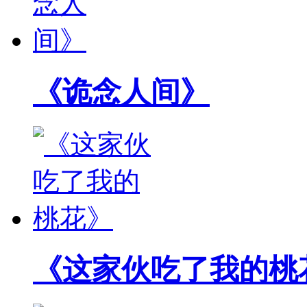
《诡念人间》
《这家伙吃了我的桃