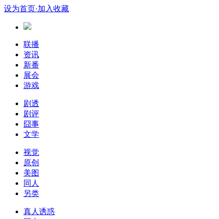
设为首页
·加入收藏
联播
资讯
新番
展会
游戏
剧透
剧评
囧事
文学
视觉
原创
美图
同人
另类
真人诱惑