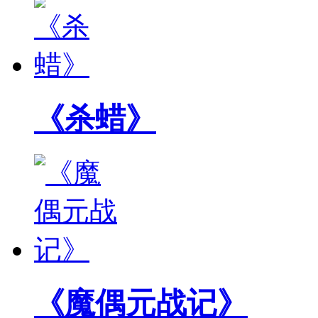
《杀蜡》
《魔偶元战记》