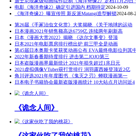
第26届《手冢治虫文化赏》大奖揭晓 《关于地球的运动
日本漫画2021年销售额高达6759亿 连续两年刷新高
日本《漫画大赏2022》揭晓 《达尔文事变》登顶
日本2021年电影票房排行榜出炉 前三甲全是动画
第45届日本奥斯卡奖获奖动画公布 EVA最终电影位列其
2022年新春番期待度排行 进击第二JOJO第三
日本盗版漫画界最新统计 2021年损失超过1兆日元
2021虚拟偶像VTuber获打赏排行 润羽露西娅登顶近2亿
角川评选2021年年度图书 《鬼灭之刃》蝉联漫画第一
日本电子书籍协会最新盗版漫画统计 10大站点月访问近4
《诡念人间》
《这家伙吃了我的桃花》