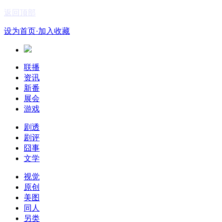
设为首页
·加入收藏
联播
资讯
新番
展会
游戏
剧透
剧评
囧事
文学
视觉
原创
美图
同人
另类
真人诱惑