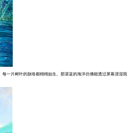
、每一片树叶的脉络都栩栩如生。那湛蓝的海洋仿佛能透过屏幕浸湿我