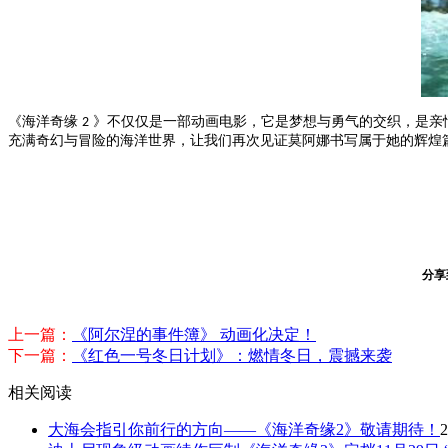
《海洋奇缘
》不仅仅是一部动画电影，它是梦想与勇气的交织，是亲
2
充满奇幻与冒险的海洋世界，让我们再次见证莫阿娜书写属于她的辉煌
分享
上一篇：
《阿尔涅的事件簿》 动画化决定！
下一篇：
《红色一号冬日计划》：燃情冬日，震撼来袭
相关阅读
大海会指引你前行的方向——《海洋奇缘2》敬请期待！
2
迪士尼现象级动画续作巨制《海洋奇缘2》定档11月29日 
电影《海洋奇缘2》确定引进国内 档期待定
2024-10-09
《海洋奇缘2》曝宣传照 新反派Matangi造型解锁
2024-08-