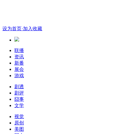
设为首页
·加入收藏
联播
资讯
新番
展会
游戏
剧透
剧评
囧事
文学
视觉
原创
美图
同人
另类
真人诱惑